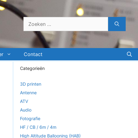
Zoek
naar:
er
Contact
Categorieën
3D printen
Antenne
ATV
Audio
Fotografie
HF / CB / 6m / 4m
High Altitude Ballooning (HAB)