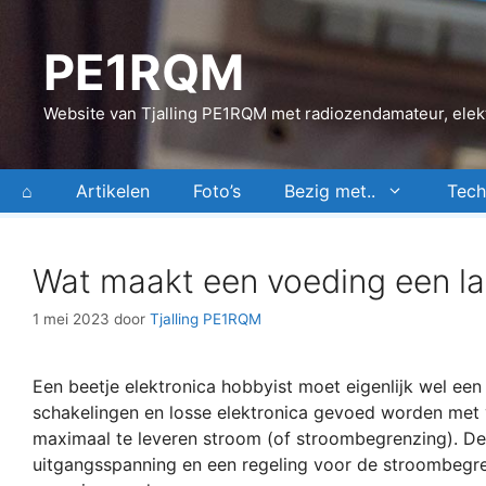
Ga
naar
PE1RQM
de
inhoud
Website van Tjalling PE1RQM met radiozendamateur, elekt
⌂
Artikelen
Foto’s
Bezig met..
Tech
Wat maakt een voeding een l
1 mei 2023
door
Tjalling PE1RQM
Een beetje elektronica hobbyist moet eigenlijk wel e
schakelingen en losse elektronica gevoed worden met 
maximaal te leveren stroom (of stroombegrenzing). D
uitgangsspanning en een regeling voor de stroombegr