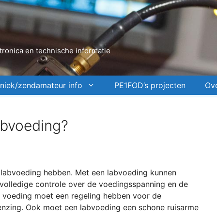
ronica en technische informatie
niek/zendamateur info
PE1FOD’s projecten
Ov
abvoeding?
en labvoeding hebben. Met een labvoeding kunnen
volledige controle over de voedingsspanning en de
e voeding moet een regeling hebben voor de
enzing. Ook moet een labvoeding een schone ruisarme