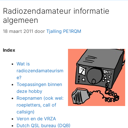
Radiozendamateur informatie
algemeen
18 maart 2011
door
Tjalling PE1RQM
Index
Wat is
radiozendamateurism
e?
Toepassingen binnen
deze hobby
Roepnamen (ook wel:
roepletters, call of
callsign)
Veron en de VRZA
Dutch QSL bureau (DQB)