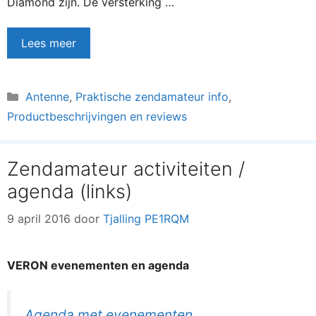
Diamond zijn. De versterking …
Lees meer
Categorieën
Antenne
,
Praktische zendamateur info
,
Productbeschrijvingen en reviews
Zendamateur activiteiten /
agenda (links)
9 april 2016
door
Tjalling PE1RQM
VERON evenementen en agenda
Agenda met evenementen