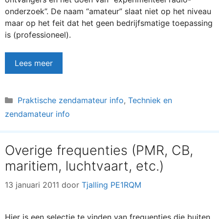
onderzoek”. De naam “amateur” slaat niet op het niveau
maar op het feit dat het geen bedrijfsmatige toepassing
is (professioneel).
Lees meer
Categorieën
Praktische zendamateur info
,
Techniek en
zendamateur info
Overige frequenties (PMR, CB,
maritiem, luchtvaart, etc.)
13 januari 2011
door
Tjalling PE1RQM
Hier is een selectie te vinden van frequenties die buiten