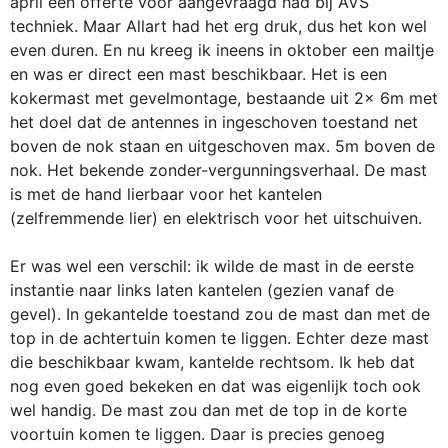
april een offerte voor aangevraagd had bij AVS
techniek. Maar Allart had het erg druk, dus het kon wel
even duren. En nu kreeg ik ineens in oktober een mailtje
en was er direct een mast beschikbaar. Het is een
kokermast met gevelmontage, bestaande uit 2x 6m met
het doel dat de antennes in ingeschoven toestand net
boven de nok staan en uitgeschoven max. 5m boven de
nok. Het bekende zonder-vergunningsverhaal. De mast
is met de hand lierbaar voor het kantelen
(zelfremmende lier) en elektrisch voor het uitschuiven.
Er was wel een verschil: ik wilde de mast in de eerste
instantie naar links laten kantelen (gezien vanaf de
gevel). In gekantelde toestand zou de mast dan met de
top in de achtertuin komen te liggen. Echter deze mast
die beschikbaar kwam, kantelde rechtsom. Ik heb dat
nog even goed bekeken en dat was eigenlijk toch ook
wel handig. De mast zou dan met de top in de korte
voortuin komen te liggen. Daar is precies genoeg