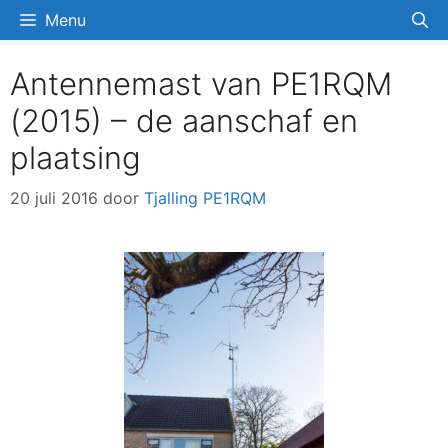
Ga
Menu
naar
de
Antennemast van PE1RQM
inhoud
(2015) – de aanschaf en
plaatsing
20 juli 2016
door
Tjalling PE1RQM