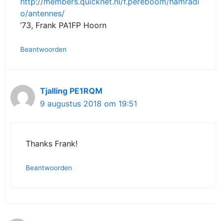
http://members.quicknet.nl/f.pereboom/hamradi
o/antennes/
’73, Frank PA1FP Hoorn
Beantwoorden
Tjalling PE1RQM
9 augustus 2018 om 19:51
Thanks Frank!
Beantwoorden