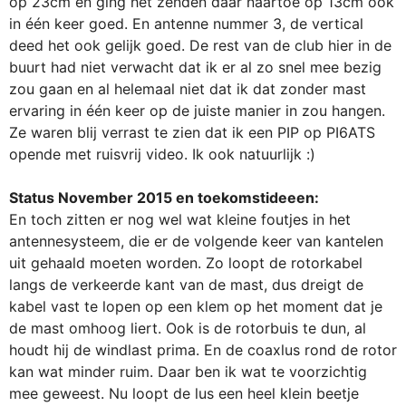
op 23cm en ging het zenden daar naartoe op 13cm ook
in één keer goed. En antenne nummer 3, de vertical
deed het ook gelijk goed. De rest van de club hier in de
buurt had niet verwacht dat ik er al zo snel mee bezig
zou gaan en al helemaal niet dat ik dat zonder mast
ervaring in één keer op de juiste manier in zou hangen.
Ze waren blij verrast te zien dat ik een PIP op PI6ATS
opende met ruisvrij video. Ik ook natuurlijk :)
Status November 2015 en toekomstideeen:
En toch zitten er nog wel wat kleine foutjes in het
antennesysteem, die er de volgende keer van kantelen
uit gehaald moeten worden. Zo loopt de rotorkabel
langs de verkeerde kant van de mast, dus dreigt de
kabel vast te lopen op een klem op het moment dat je
de mast omhoog liert. Ook is de rotorbuis te dun, al
houdt hij de windlast prima. En de coaxlus rond de rotor
kan wat minder ruim. Daar ben ik wat te voorzichtig
mee geweest. Nu loopt de lus een heel klein beetje