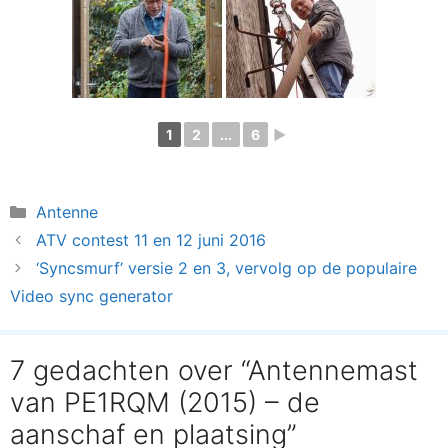
1
2
...
6
►
Categorieën
Antenne
ATV contest 11 en 12 juni 2016
‘Syncsmurf’ versie 2 en 3, vervolg op de populaire
Video sync generator
7 gedachten over “Antennemast
van PE1RQM (2015) – de
aanschaf en plaatsing”