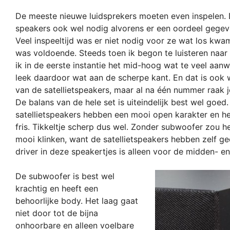
De meeste nieuwe luidsprekers moeten even inspelen. 
speakers ook wel nodig alvorens er een oordeel gege
Veel inspeeltijd was er niet nodig voor ze wat los kwa
was voldoende. Steeds toen ik begon te luisteren naa
ik in de eerste instantie het mid-hoog wat te veel aanw
leek daardoor wat aan de scherpe kant. En dat is ook
van de satellietspeakers, maar al na één nummer raak
De balans van de hele set is uiteindelijk best wel goed
satellietspeakers hebben een mooi open karakter en h
fris. Tikkeltje scherp dus wel. Zonder subwoofer zou he
mooi klinken, want de satellietspeakers hebben zelf g
driver in deze speakertjes is alleen voor de midden- e
De subwoofer is best wel
krachtig en heeft een
behoorlijke body. Het laag gaat
niet door tot de bijna
onhoorbare en alleen voelbare