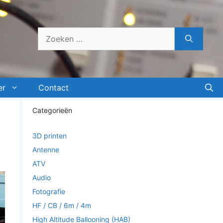
Zoek
naar:
er
Contact
Categorieën
3D printen
Antenne
ATV
Audio
Fotografie
HF / CB / 6m / 4m
High Altitude Ballooning (HAB)