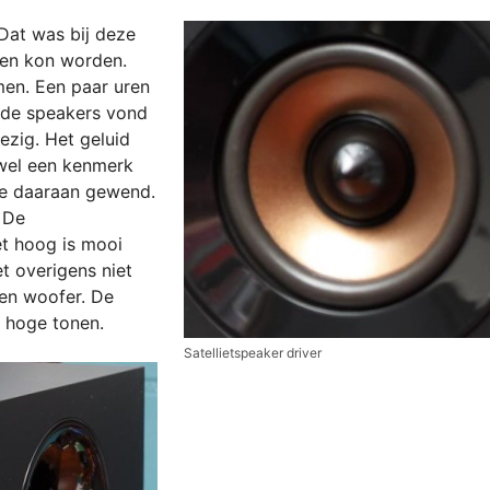
Dat was bij deze
ven kon worden.
men. Een paar uren
r de speakers vond
ezig. Het geluid
 wel een kenmerk
 je daaraan gewend.
. De
et hoog is mooi
t overigens niet
een woofer. De
n hoge tonen.
Satellietspeaker driver