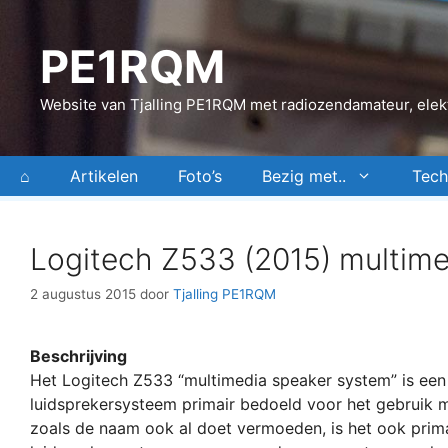
Ga
naar
PE1RQM
de
inhoud
Website van Tjalling PE1RQM met radiozendamateur, elekt
⌂
Artikelen
Foto’s
Bezig met..
Tech
Logitech Z533 (2015) multime
2 augustus 2015
door
Tjalling PE1RQM
Beschrijving
Het Logitech Z533 “multimedia speaker system” is een 
luidsprekersysteem primair bedoeld voor het gebruik 
zoals de naam ook al doet vermoeden, is het ook prima