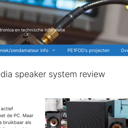
ronica en technische informatie
niek/zendamateur info
PE1FOD’s projecten
Ov
dia speaker system review
actief
met de PC. Maar
 bruikbaar als