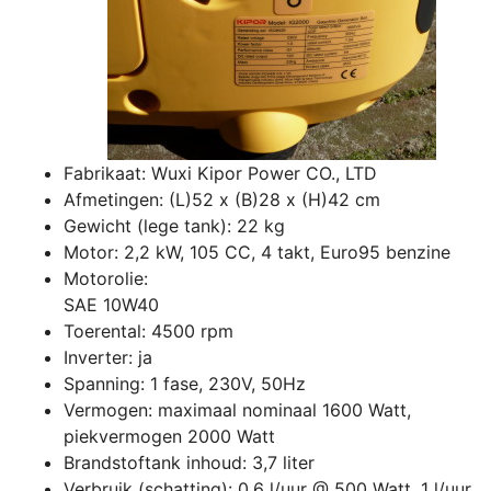
Fabrikaat: Wuxi Kipor Power CO., LTD
Afmetingen: (L)52 x (B)28 x (H)42 cm
Gewicht (lege tank): 22 kg
Motor: 2,2 kW, 105 CC, 4 takt, Euro95 benzine
Motorolie:
SAE 10W40
Toerental: 4500 rpm
Inverter: ja
Spanning: 1 fase, 230V, 50Hz
Vermogen: maximaal nominaal 1600 Watt,
piekvermogen 2000 Watt
Brandstoftank inhoud: 3,7 liter
Verbruik (schatting): 0,6 l/uur @ 500 Watt, 1 l/uur