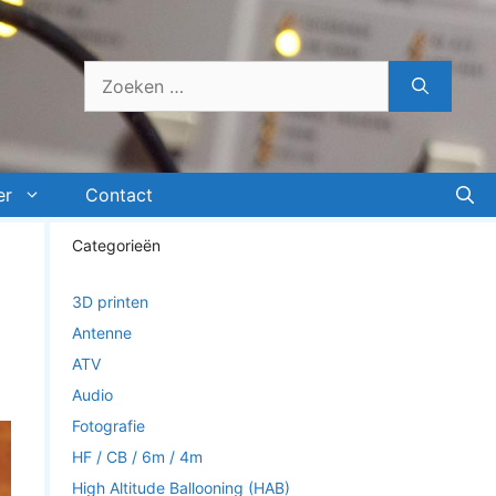
Zoek
naar:
er
Contact
Categorieën
3D printen
Antenne
ATV
Audio
Fotografie
HF / CB / 6m / 4m
High Altitude Ballooning (HAB)