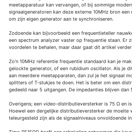
meetapparatuur kan vervangen, of bij sommige moder
signaalgeneratoren kan deze externe 10MHz bron een m
om zijn eigen generator aan te synchroniseren.
Zodoende kan bijvoorbeeld een frequentieteller nauwke
een spectrum analyzer vaster op frequentie staan. Er z
voordelen te behalen, maar daar gaat dit artikel verder 
Zo’n 10MHz referentie frequentie standaard kan je ma
gelockte generator, of een rubidium oscillator. Als je 
aan meerdere meetapparaten, dan zul je het signaal m
splitters of T-stukjes te doen. Het is beter om een dis
gedeeld naar 5 uitgangen. De impedanties blijven dan 5
Overigens; een
video-
distributieversterker is 75 Ω en
Hoewel een dergelijke distributieversterker de moeite 
teleurgesteld zijn als de signaalniveaus onvoldoende in
Timo PE1FOD heeft een schakeling ontworpen die keuri