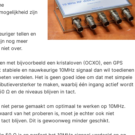
ne
ogelijkheid zijn
uriger tellen en
ijn nog meer
niet over.
ken met bijvoorbeeld een kristaloven (OCXO), een GPS
dit stabiele en nauwkeurige 10MHz signaal dan wil toedienen
oeten verdelen. Het is geen goed idee om dat met simpele
tributieversterker te maken, waarbij één ingang actief wordt
0 Ω en de niveaus blijven in tact.
 is niet perse gemaakt om optimaal te werken op 10MHz.
waard van het proberen is, moet je echter ook niet
 tact blijven. Dit is gewoonweg minder geschikt.
g 50 Ω is en perfect het 10MHz signaal verdeeld en op