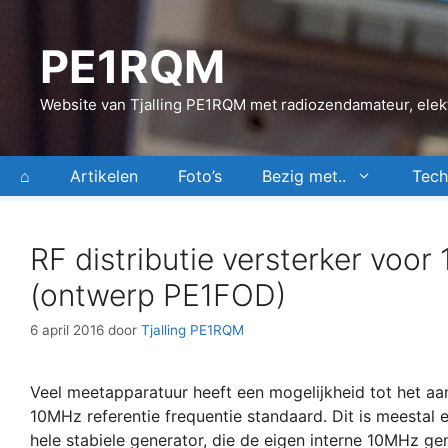
Ga
naar
PE1RQM
de
inhoud
Website van Tjalling PE1RQM met radiozendamateur, elekt
⌂
Artikelen
Foto’s
Bezig met..
Tech
RF distributie versterker voo
(ontwerp PE1FOD)
6 april 2016
door
Tjalling PE1RQM
Veel meetapparatuur heeft een mogelijkheid tot het aa
10MHz referentie frequentie standaard. Dit is meestal e
hele stabiele generator, die de eigen interne 10MHz ge