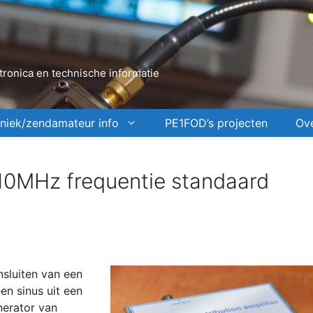
ronica en technische informatie
niek/zendamateur info
PE1FOD’s projecten
Ov
r 10MHz frequentie standaard
nsluiten van een
en sinus uit een
nerator van