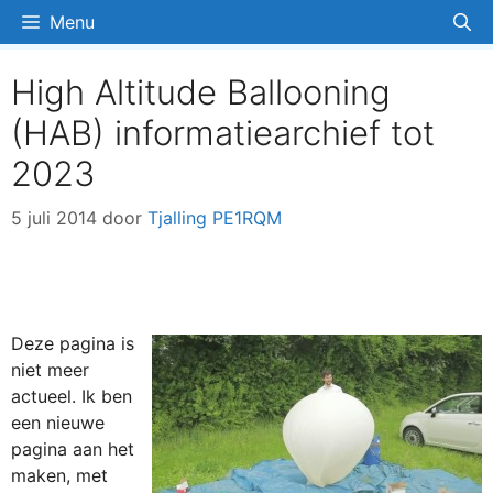
Ga
Menu
naar
de
High Altitude Ballooning
inhoud
(HAB) informatiearchief tot
2023
5 juli 2014
door
Tjalling PE1RQM
Deze pagina is
niet meer
actueel. Ik ben
een nieuwe
pagina aan het
maken, met