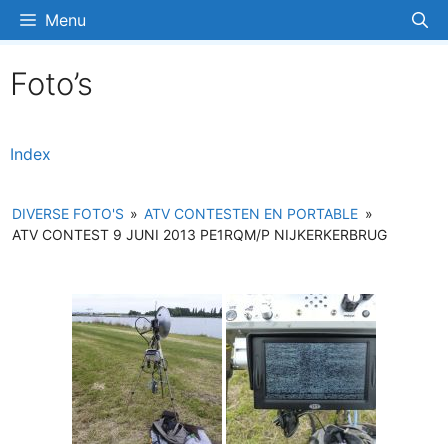
Ga
Menu
naar
de
Foto’s
inhoud
Index
DIVERSE FOTO'S
»
ATV CONTESTEN EN PORTABLE
»
ATV CONTEST 9 JUNI 2013 PE1RQM/P NIJKERKERBRUG