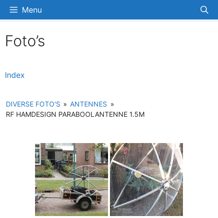
Ga
Menu
naar
de
Foto’s
inhoud
Index
DIVERSE FOTO'S
»
ANTENNES
»
RF HAMDESIGN PARABOOLANTENNE 1.5M