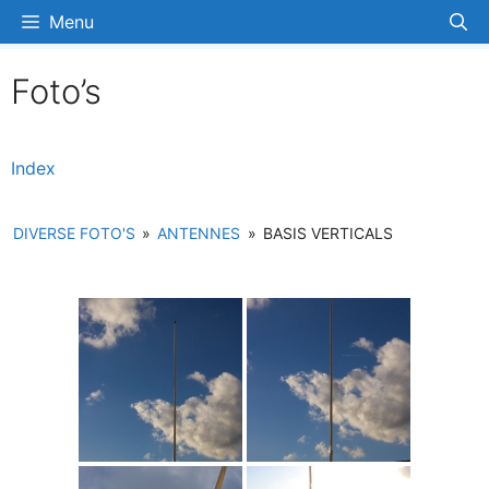
Ga
Menu
naar
de
Foto’s
inhoud
Index
DIVERSE FOTO'S
»
ANTENNES
»
BASIS VERTICALS