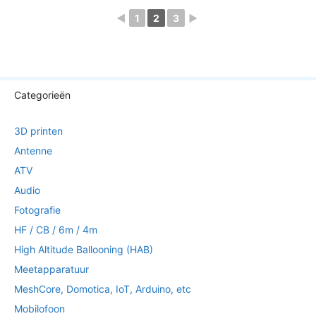
◄
1
2
3
►
Categorieën
3D printen
Antenne
ATV
Audio
Fotografie
HF / CB / 6m / 4m
High Altitude Ballooning (HAB)
Meetapparatuur
MeshCore, Domotica, IoT, Arduino, etc
Mobilofoon