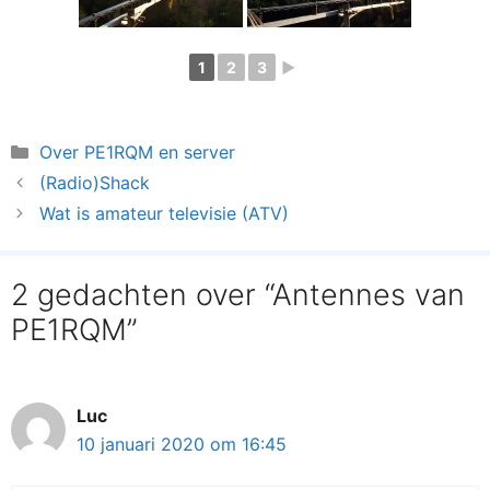
1
2
3
►
Categorieën
Over PE1RQM en server
(Radio)Shack
Wat is amateur televisie (ATV)
2 gedachten over “Antennes van
PE1RQM”
Luc
10 januari 2020 om 16:45