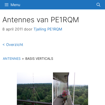
Ga
Menu
naar
de
Antennes van PE1RQM
inhoud
8 april 2011
door
Tjalling PE1RQM
< Overzicht
ANTENNES
»
BASIS VERTICALS