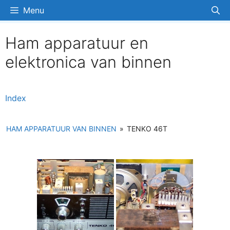
Ga
Menu
naar
de
Ham apparatuur en
inhoud
elektronica van binnen
Index
HAM APPARATUUR VAN BINNEN
»
TENKO 46T