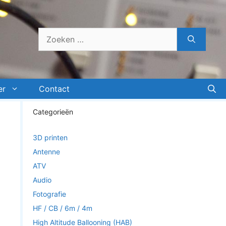
Zoek
naar:
er
Contact
Categorieën
3D printen
Antenne
ATV
Audio
Fotografie
HF / CB / 6m / 4m
High Altitude Ballooning (HAB)