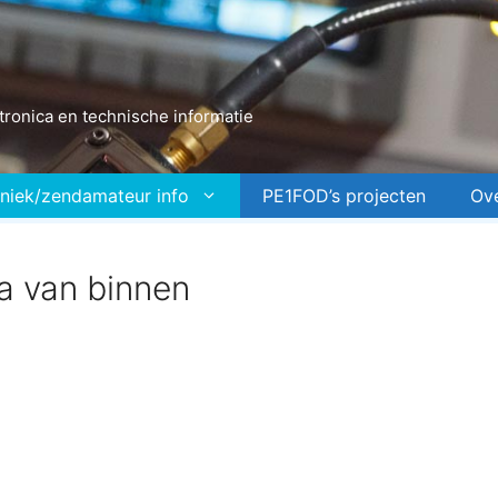
ronica en technische informatie
niek/zendamateur info
PE1FOD’s projecten
Ov
a van binnen