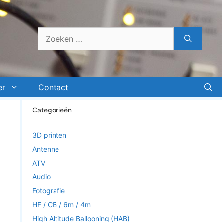
Zoek
naar:
er
Contact
Categorieën
3D printen
Antenne
ATV
Audio
Fotografie
HF / CB / 6m / 4m
High Altitude Ballooning (HAB)