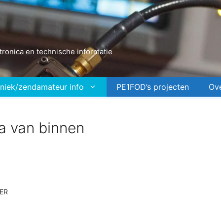
ronica en technische informatie
niek/zendamateur info
PE1FOD’s projecten
Ov
a van binnen
ER