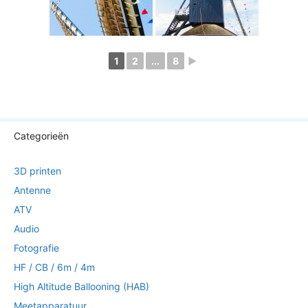
1
2
...
8
►
Categorieën
3D printen
Antenne
ATV
Audio
Fotografie
HF / CB / 6m / 4m
High Altitude Ballooning (HAB)
Meetapparatuur