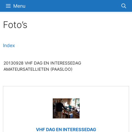
Ga
Menu
naar
de
Foto’s
inhoud
Index
20130928 VHF DAG EN INTERESSEDAG
AMATEURSATELLIETEN (PAASLOO)
VHF DAG EN INTERESSEDAG