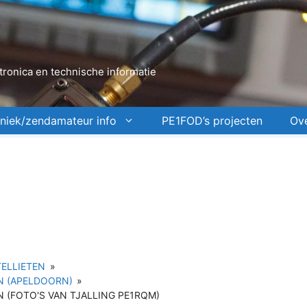
ronica en technische informatie
niek/zendamateur info
PE1FOD’s projecten
Ov
ELLIETEN
»
N (APELDOORN)
»
 (FOTO'S VAN TJALLING PE1RQM)