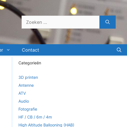
Zoek
naar:
er
Contact
Categorieën
3D printen
Antenne
ATV
Audio
Fotografie
HF / CB / 6m / 4m
High Altitude Ballooning (HAB)