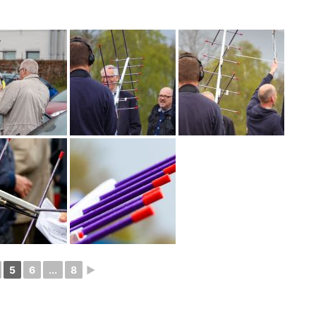
5
6
...
8
►