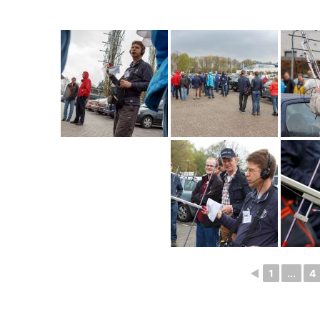
◄
1
...
4